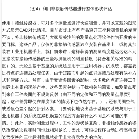
（图4）利用非接触传感器进行整体形状评估
使用非接触传感器，可对多个测量点进行快速测量，并可以直观的图形
方式显示CAD对比情况。目前市场上有些产品避开三坐标测量机的精度
不谈，将非接触传感器与大家所关注的的测量点处理软件作为开发的主
要目标。这些产品，仅仅将非接触传感器独立安装在基座上，或将其加
装在工业用机器手上。就目前来讲，这样获得的测量精度是远远达不到
直接装有接触传感器的三坐标测量机的测量精度（符合相关标准的精
度）的。无论是基于基座的系统还是用于工业用机器手的系统，都需要
进行点群连接后处理任务。由于短路而引起的点群连接后处理有候补方
式和智能方式。然而，由于受诸多因素的影响，大多数的点群连接工作
实际上有累积误差产生。这些因素包括与干扰相关的因素，如测量点受
到来自工件表面的不规则反射（由不同的定位和不同的测量点厚度引
起，这种差异即使在厚度为0的情况下也依然存在。），还有周围空气
或透镜色差引起的折射因素。（要确切地说出基于基座的系统与用于工
业用机器手的系统在累积误差的程度方面有什么不同是不可能的事
情。）此外，实际测量过程中，工件的形状越复杂，非接触传感器的姿
势改变的次数和时间也就相对越长，因此，可根据程序自动进行高精度
姿势变换的三坐标测量机就处于非常有竞争力的地位。