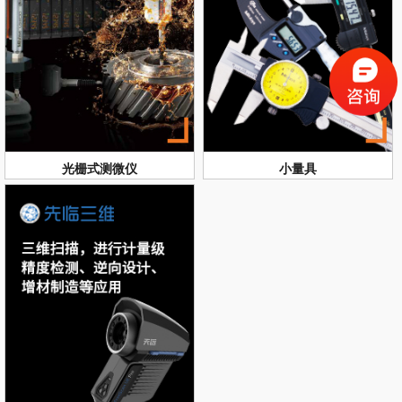
光栅式测微仪
小量具